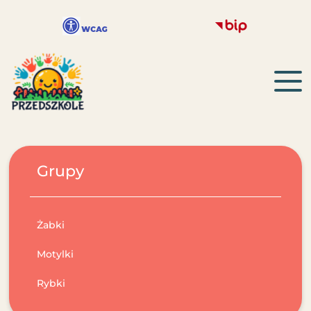
Grupy
Żabki
Motylki
Rybki